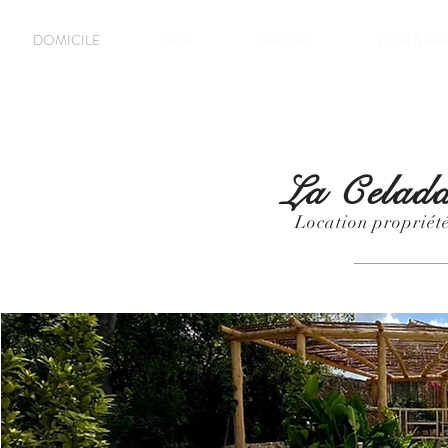
DOMICILE
SUR
GALERIE
VOIR & FA
La Celada
Location propriét